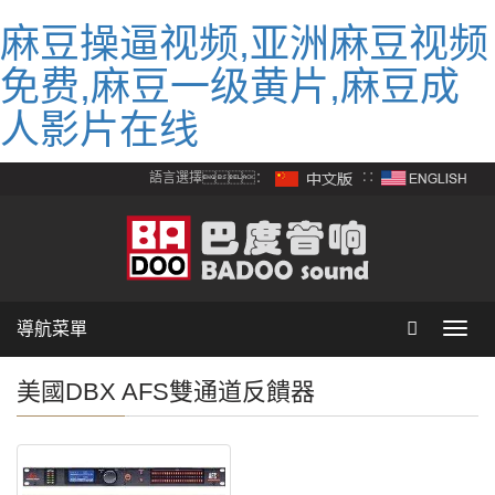
麻豆操逼视频,亚洲麻豆视频
免费,麻豆一级黄片,麻豆成
人影片在线
語言選擇：
∷
導航菜單
Toggl
navig
美國DBX AFS雙通道反饋器