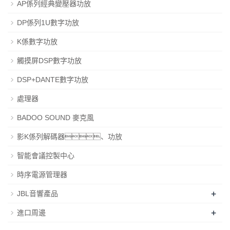
AP係列經典變壓器功放
DP係列1U數字功放
K係數字功放
觸摸屏DSP數字功放
DSP+DANTE數字功放
處理器
BADOO SOUND 麥克風
影K係列解碼器、功放
智能會議控製中心
時序電源管理器
+
JBL音響產品
+
進口周邊