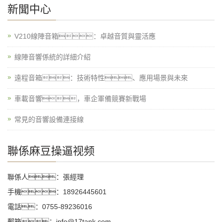
新聞中心
V210線陣音箱：卓越音質與靈活應
線陣音響係統的詳細介紹
遠程音箱：技術特性、應用場景與未來
車載音響，車企軍備競賽新戰場
常見的音響設備連接線
聯係麻豆操逼视频
聯係人：張經理
手機：18926445601
電話：0755-89236016
郵箱：info@17tank.com