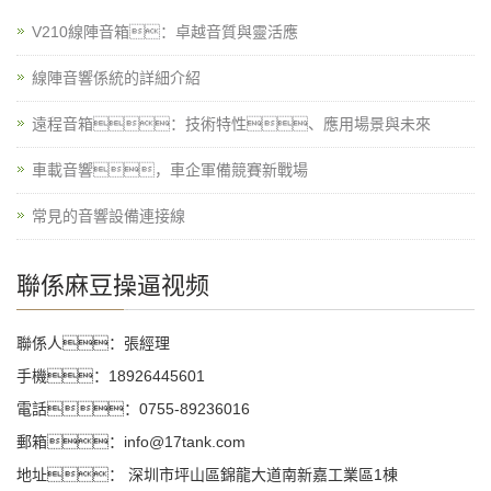
V210線陣音箱：卓越音質與靈活應
線陣音響係統的詳細介紹
遠程音箱：技術特性、應用場景與未來
車載音響，車企軍備競賽新戰場
常見的音響設備連接線
聯係麻豆操逼视频
聯係人：張經理
手機：18926445601
電話：0755-89236016
郵箱：info@17tank.com
地址： 深圳市坪山區錦龍大道南新嘉工業區1棟