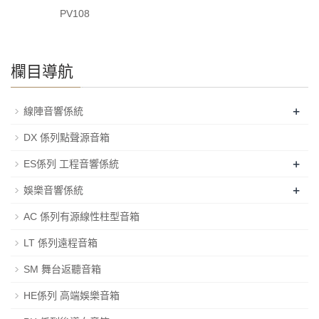
PV108
欄目導航
+
線陣音響係統
DX 係列點聲源音箱
+
ES係列 工程音響係統
+
娛樂音響係統
AC 係列有源線性柱型音箱
LT 係列遠程音箱
SM 舞台返聽音箱
HE係列 高端娛樂音箱