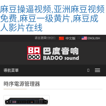
麻豆操逼视频,亚洲麻豆视频
免费,麻豆一级黄片,麻豆成
人影片在线
語言選擇：
∷
導航菜單
Toggl
navig
時序電源管理器