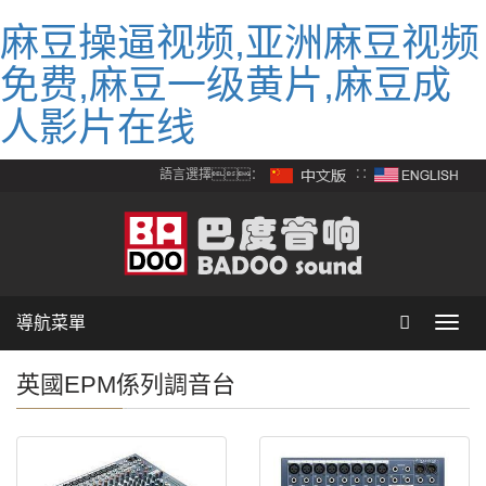
麻豆操逼视频,亚洲麻豆视频
免费,麻豆一级黄片,麻豆成
人影片在线
語言選擇：
∷
導航菜單
Toggl
navig
英國EPM係列調音台