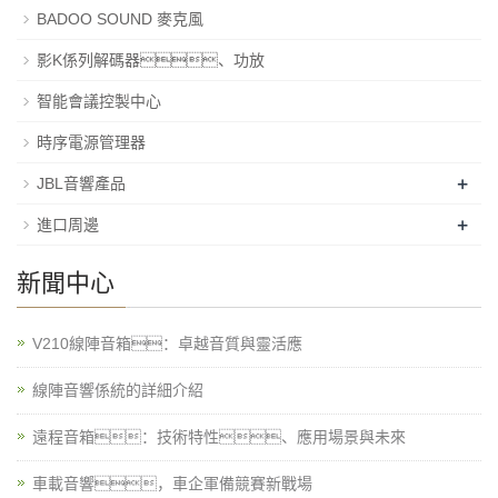
BADOO SOUND 麥克風
影K係列解碼器、功放
智能會議控製中心
時序電源管理器
+
JBL音響產品
+
進口周邊
新聞中心
V210線陣音箱：卓越音質與靈活應
線陣音響係統的詳細介紹
遠程音箱：技術特性、應用場景與未來
車載音響，車企軍備競賽新戰場