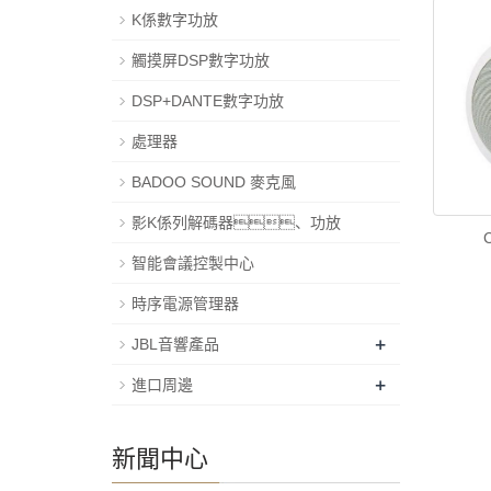
K係數字功放
觸摸屏DSP數字功放
DSP+DANTE數字功放
處理器
BADOO SOUND 麥克風
影K係列解碼器、功放
智能會議控製中心
時序電源管理器
+
JBL音響產品
+
進口周邊
新聞中心