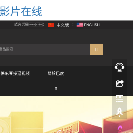
人影片在线
語言選擇：
∷
聯係麻豆操逼视频
關於巴度