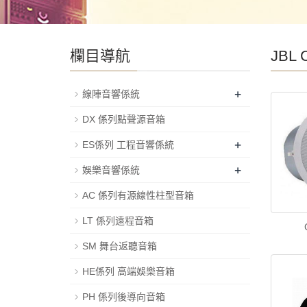
欄目導航
JBL
+
線陣音響係統
DX 係列點聲源音箱
+
ES係列 工程音響係統
+
娛樂音響係統
AC 係列有源線性柱型音箱
LT 係列遠程音箱
SM 舞台返聽音箱
HE係列 高端娛樂音箱
PH 係列後導向音箱