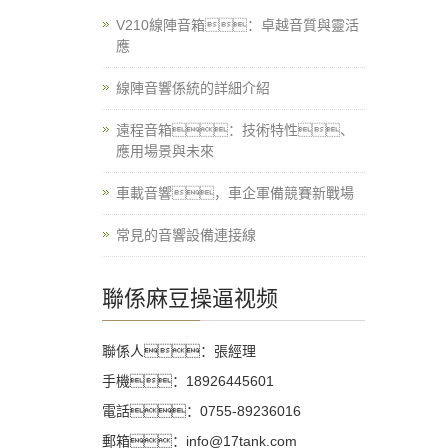
V210線陣音箱：卓越音質與靈活
應
線陣音響係統的詳細介紹
遠程音箱：技術特性、
應用場景與未來
車載音響，車企軍備競賽新戰場
常見的音響設備連接線
聯係麻豆操逼视频
聯係人：張經理
手機：18926445601
電話：0755-89236016
郵箱：info@17tank.com