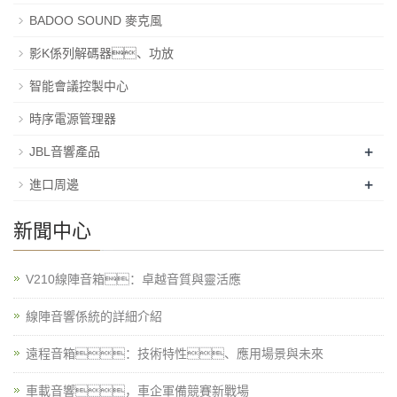
BADOO SOUND 麥克風
影K係列解碼器、功放
智能會議控製中心
時序電源管理器
+
JBL音響產品
+
進口周邊
新聞中心
V210線陣音箱：卓越音質與靈活應
線陣音響係統的詳細介紹
遠程音箱：技術特性、應用場景與未來
車載音響，車企軍備競賽新戰場