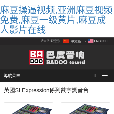
麻豆操逼视频,亚洲麻豆视频
免费,麻豆一级黄片,麻豆成
人影片在线
語言選擇：
∷
導航菜單
Toggl
navig
英國SI Expression係列數字調音台