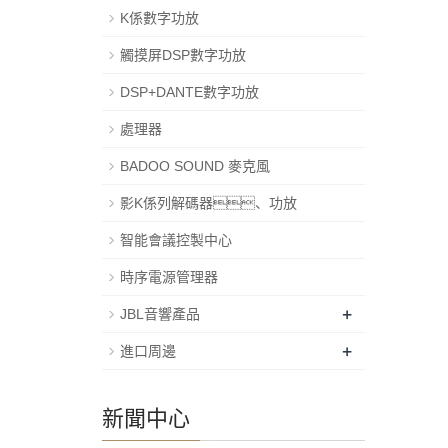
K係數字功放
觸摸屏DSP數字功放
DSP+DANTE數字功放
處理器
BADOO SOUND 麥克風
影K係列解碼器、功放
智能會議控製中心
時序電源管理器
+
JBL音響產品
+
進口周邊
新聞中心