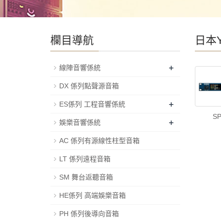
欄目導航
日本
+
線陣音響係統
DX 係列點聲源音箱
+
ES係列 工程音響係統
S
+
娛樂音響係統
AC 係列有源線性柱型音箱
LT 係列遠程音箱
SM 舞台返聽音箱
HE係列 高端娛樂音箱
PH 係列後導向音箱