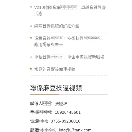
V210線陣音箱：卓越音質與靈
活應
線陣音響係統的詳細介紹
遠程音箱：技術特性、
應用場景與未來
車載音響，車企軍備競賽新戰場
常見的音響設備連接線
聯係麻豆操逼视频
聯係人：張經理
手機：18926445601
電話：0755-89236016
郵箱：info@17tank.com