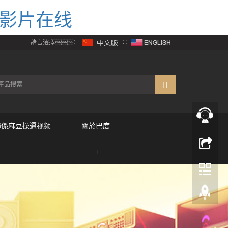
人影片在线
語言選擇：
∷
聯係麻豆操逼视频
關於巴度