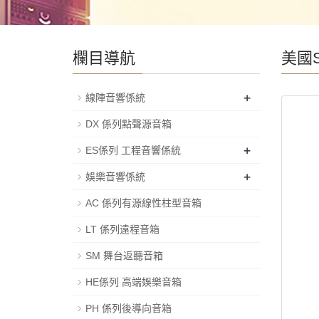
欄目導航
美國S
+
線陣音響係統
DX 係列點聲源音箱
+
ES係列 工程音響係統
+
娛樂音響係統
AC 係列有源線性柱型音箱
LT 係列遠程音箱
SM 舞台返聽音箱
HE係列 高端娛樂音箱
PH 係列後導向音箱