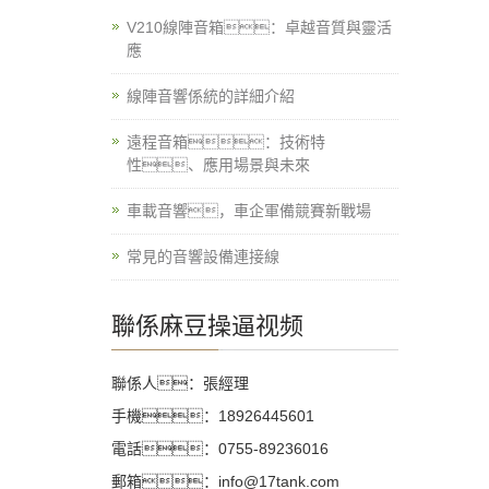
V210線陣音箱：卓越音質與靈活
應
線陣音響係統的詳細介紹
遠程音箱：技術特
性、應用場景與未來
車載音響，車企軍備競賽新戰場
常見的音響設備連接線
聯係麻豆操逼视频
聯係人：張經理
手機：18926445601
電話：0755-89236016
郵箱：info@17tank.com